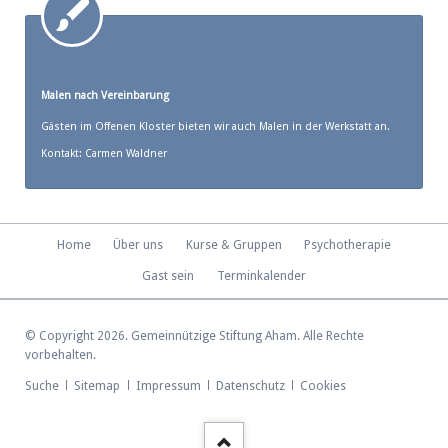
Malen nach Vereinbarung
Gästen im Offenen Kloster bieten wir auch Malen in der Werkstatt an.
Kontakt: Carmen Waldner
Navigation
Home
Über uns
Kurse & Gruppen
Psychotherapie
überspringen
Gast sein
Terminkalender
© Copyright 2026. Gemeinnützige Stiftung Aham. Alle Rechte
vorbehalten.
Navigation
Suche
Sitemap
Impressum
Datenschutz
Cookies
überspringen