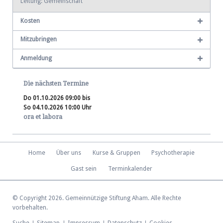
Leitung: Gemeinschaft
Kosten
Mitzubringen
Anmeldung
Die nächsten Termine
Do 01.10.2026 09:00 bis
So 04.10.2026 10:00 Uhr
ora et labora
Navigation
Home
Über uns
Kurse & Gruppen
Psychotherapie
überspringen
Gast sein
Terminkalender
© Copyright 2026. Gemeinnützige Stiftung Aham. Alle Rechte
vorbehalten.
Navigation