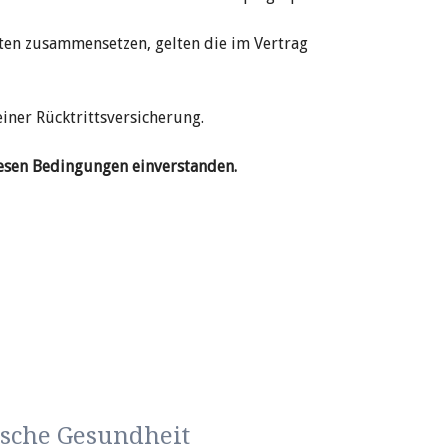
ten zusam
men
setzen, gelten die im Vertrag
einer Rück
tritts
ver
si
cherung.
esen Bedin­gungen ein­ver­standen.
ische Gesundheit