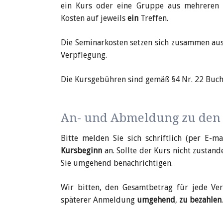
ein Kurs oder eine Gruppe aus mehreren T
Farbenspiel
Kosten auf jeweils
ein
Treffen.
Mittagstisch in 
Gartentag in A
Die Seminarkosten setzen sich zusammen au
Verpflegung.
Die Kursgebühren sind gemäß §4 Nr. 22 Buchs
An- und Abmeldung zu den
Bitte melden Sie sich schriftlich (per E-m
Kursbeginn
an. Sollte der Kurs nicht zustan
Sie umgehend benachrichtigen.
Wir bitten, den Gesamtbetrag für jede Ve
späterer Anmeldung
umgehend
,
zu bezahlen
.