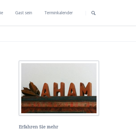
Navigation
überspringen
ie
Gast sein
Terminkalender
r die man
Veranstaltungen
in unserem Haus
ernen
Trauer.Zeit.
lle – Gebet
Rückzug und Ruhe - Weite
und Klarheit
 kämpfen«
Erfahren Sie mehr