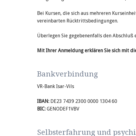
Bei Kursen, die sich aus mehreren Kurs
ein
hei
vereinbarten Rück
tritts
be
din
gungen.
Überlegen Sie gege
be
nen
falls den Ab
schluß 
Mit Ihrer Anmel­dung erklären Sie sich mit di
Bankverbindung
VR-Bank Isar-Vils
IBAN:
DE23 7439 2300 0000 1304 60
BIC:
GENODEF1VBV
Selbsterfahrung und psych