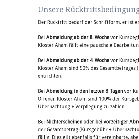
Unsere Rücktrittsbedingun
Der Rücktritt bedarf der Schriftform, er ist 
Bei
Abmeldung ab der 8. Woche
vor Kurs
begi
Kloster Aham fällt eine pau
schale Bear
bei
tun
Bei
Abmeldung ab der 4. Woche
vor Kurs
begi
Kloster Aham sind 50% des Gesamt­be
trages 
entrichten.
Bei
Abmeldung in den letzten 8 Tagen
vor Ku
Offenen Kloster Aham sind 100% der Kursgeb
Übernachtung + Verpﬂegung zu zahlen.
Bei
Nicht­erscheinen oder bei vor­zeitiger Abr
der Gesamt
betrag (Kursgebühr + Übernachtu
fällig. Dies gilt ebenfalls für ver
ein
bar
te, ab