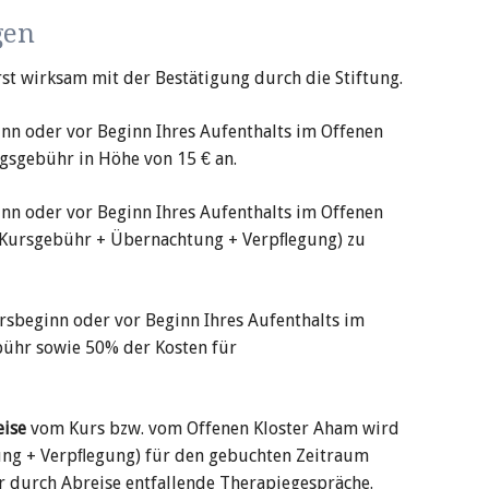
gen
erst wirksam mit der Bestätigung durch die Stiftung.
nn oder vor Beginn Ihres Auf
ent
halts im Offenen
gs
gebühr in Höhe von 15 € an.
nn oder vor Beginn Ihres Auf
ent
halts im Offenen
(Kursgebühr + Übernachtung + Verpﬂegung) zu
rs
beginn oder vor Beginn Ihres Auf
ent
halts im
ühr sowie 50% der Kosten für
eise
vom Kurs bzw. vom Offenen Kloster Aham wird
ng + Verpﬂegung) für den gebuch
ten Zeit
raum
er durch Abreise entfallende Thera
pie
ge
spräche.